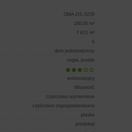
OMA-DS-3239
180,00 m²
7 621 m²
6
dom jednorodzinny
cegła, pustak
wolnostojący
Własność
częściowo wymienione
częściowo zagospodarowana
płaska
prostokąt