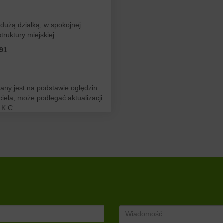
dużą działką, w spokojnej
ruktury miejskiej.
 91
zany jest na podstawie oględzin
iela, może podlegać aktualizacji
 K.C.