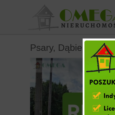
Psary,
Dąbie
Dom na sp