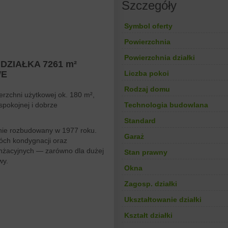
Szczegóły
Symbol oferty
Powierzchnia
Powierzchnia działki
DZIAŁKA 7261 m²
WE
Liczba pokoi
Rodzaj domu
rzchni użytkowej ok. 180 m²,
spokojnej i dobrze
Technologia budowlana
Standard
nie rozbudowany w 1977 roku.
Garaż
óch kondygnacji oraz
anżacyjnych — zarówno dla dużej
Stan prawny
wy.
Okna
Zagosp. działki
Ukształtowanie działki
Kształt działki