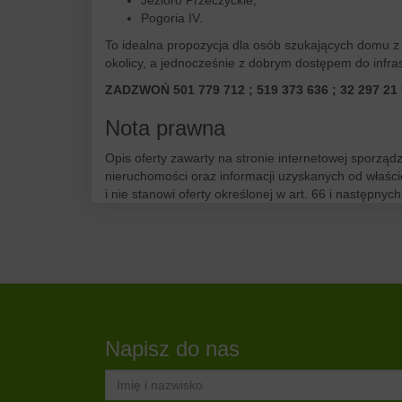
Jezioro Przeczyckie,
Pogoria IV.
To idealna propozycja dla osób szukających domu z 
okolicy, a jednocześnie z dobrym dostępem do infrast
ZADZWOŃ 501 779 712 ; 519 373 636 ; 32 297 21
Nota prawna
Opis oferty zawarty na stronie internetowej sporząd
nieruchomości oraz informacji uzyskanych od właścic
i nie stanowi oferty określonej w art. 66 i następnych
Napisz do nas