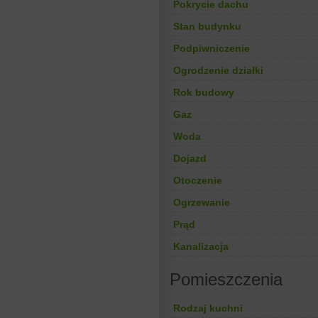
Pokrycie dachu
Stan budynku
Podpiwniczenie
Ogrodzenie działki
Rok budowy
Gaz
Woda
Dojazd
Otoczenie
Ogrzewanie
Prąd
Kanalizacja
Pomieszczenia
Rodzaj kuchni