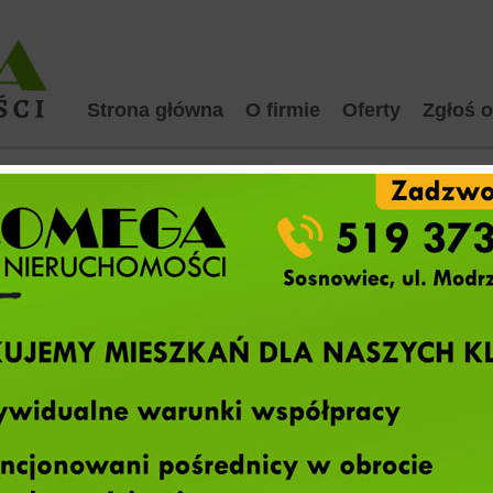
Strona główna
O firmie
Oferty
Zgłoś o
rzedaż