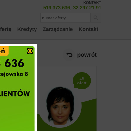
KONTAKT
519 373 636; 32 297 21 91
fertę
Kredyty
Zarządzanie
Kontakt
powrót
45
ofert