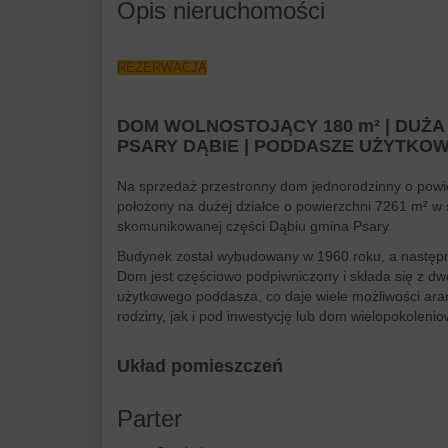
Opis nieruchomości
REZERWACJA
DOM WOLNOSTOJĄCY 180 m² | DUŻA 
PSARY DĄBIE | PODDASZE UŻYTKO
Na sprzedaż przestronny dom jednorodzinny o powie
położony na dużej działce o powierzchni 7261 m² w 
skomunikowanej części Dąbiu gmina Psary.
Budynek został wybudowany w 1960 roku, a następ
Dom jest częściowo podpiwniczony i składa się z dw
użytkowego poddasza, co daje wiele możliwości ar
rodziny, jak i pod inwestycję lub dom wielopokolenio
Układ pomieszczeń
Parter