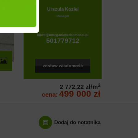
Urszula Kozieł
Manager
biuro@omeganieruchomosci.pl
501779712
zostaw wiadomość
2
2 772,22 zł/m
499 000 zł
cena:
Dodaj do notatnika