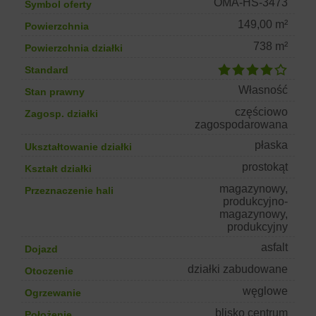
OMA-HS-3473
Symbol oferty
149,00 m²
Powierzchnia
738 m²
Powierzchnia działki
Standard
Własność
Stan prawny
częściowo
Zagosp. działki
zagospodarowana
płaska
Ukształtowanie działki
prostokąt
Kształt działki
magazynowy,
Przeznaczenie hali
produkcyjno-
magazynowy,
produkcyjny
asfalt
Dojazd
działki zabudowane
Otoczenie
węglowe
Ogrzewanie
blisko centrum
Położenie