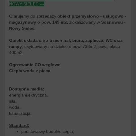
NOWY SIELEC ---
Oferujemy do sprzedaży
obiekt przemysłowo - usługowo -
magazynowy o pow. 149 m2,
zlokalizowany w
Sosnowcu -
Nowy Sielec.
Obiekt składa się z trzech hal, biura, zaplecza, WC oraz
rampy
; usytuowany na działce o pow. 738m2, pow., placu
400m2.
Ogrzewanie CO węglowe
Ciepła woda z pieca
Dostępne media:
energia elektryczna,
siła,
woda,
kanalizacja.
Standard:
podstawowy budulec cegła;