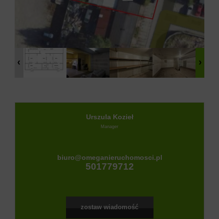
Zgłoś
ofertę
Kredyty
Urszula Kozieł
Zarządz
Manager
Kontakt
biuro@omeganieruchomosci.pl
501779712
zostaw wiadomość