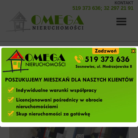
KONTAKT
519 373 636; 32 297 21 91
Strona
Sosnowiec,
Sielec
Hala
główna
na sprzedaż
O
firmie
Oferty