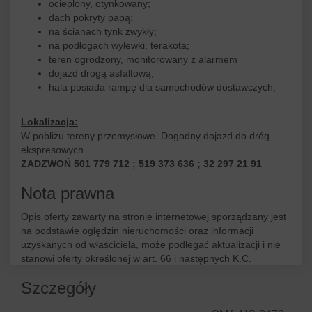
ocieplony, otynkowany;
dach pokryty papą;
na ścianach tynk zwykły;
na podłogach wylewki, terakota;
teren ogrodzony, monitorowany z alarmem
dojazd drogą asfaltową;
hala posiada rampę dla samochodów dostawczych;
Lokalizacja:
W pobliżu tereny przemysłowe. Dogodny dojazd do dróg
ekspresowych.
ZADZWOŃ 501 779 712 ; 519 373 636 ; 32 297 21 91
Nota prawna
Opis oferty zawarty na stronie internetowej sporządzany jest
na podstawie oględzin nieruchomości oraz informacji
uzyskanych od właściciela, może podlegać aktualizacji i nie
stanowi oferty określonej w art. 66 i następnych K.C.
Szczegóły