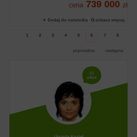
739 000
cena
zł
Dodaj do notatnika
zobacz więcej
1
2
3
4
5
6
7
8
poprzednia
następna
45
ofert
Urszula Kozieł