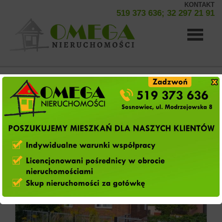
KONTAKT
519 373 636; 32 297 21 91
Strona
Lista ofert
(45 ofert)
główna
pokaż od najnowszych
O
firmie
Oferty