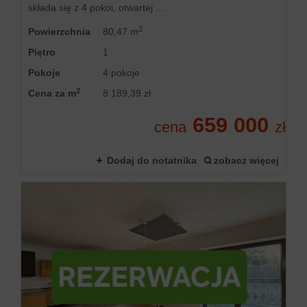
składa się z 4 pokoi, otwartej ...
2
Powierzchnia
80,47 m
Piętro
1
Pokoje
4 pokoje
2
Cena za m
8 189,39 zł
659 000
cena
zł
Dodaj do notatnika
zobacz więcej