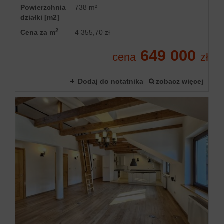
Powierzchnia
738 m²
działki [m2]
2
Cena za m
4 355,70 zł
649 000
cena
zł
Dodaj do notatnika
zobacz więcej