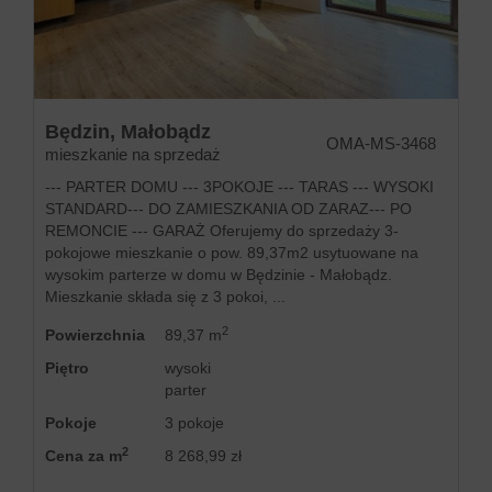
Będzin,
Małobądz
OMA-MS-3468
mieszkanie na sprzedaż
--- PARTER DOMU --- 3POKOJE --- TARAS --- WYSOKI
STANDARD--- DO ZAMIESZKANIA OD ZARAZ--- PO
REMONCIE --- GARAŻ Oferujemy do sprzedaży 3-
pokojowe mieszkanie o pow. 89,37m2 usytuowane na
wysokim parterze w domu w Będzinie - Małobądz.
Mieszkanie składa się z 3 pokoi, ...
2
Powierzchnia
89,37 m
Piętro
wysoki
parter
Pokoje
3 pokoje
2
Cena za m
8 268,99 zł