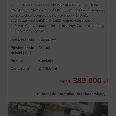
--- OFERTA DOSTĘPNA NA WYŁĄCZNOŚĆ --- DOM
DWURODZINNY --- SOSNOWIEC POGOŃ --- Oferujemy
do sprzedaży dom wolnostojący o pow. 140m2.
usytuowany na działce 341m2. Ogrzewanie piece
kaflowe; Ciepła woda bojler elektryczny; Parter składa się
z: 2 pokoje; kuchnia; ...
2
Powierzchnia
140,00 m
Powierzchnia
341 m²
działki [m2]
Pokoje
4 pokoje
2
Cena za m
2 778,57 zł
389 000
cena
zł
Dodaj do notatnika
zobacz więcej