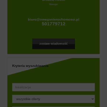
Manager
biuro@omeganieruchomosci.pl
501779712
zostaw wiadomość
Kryteria wyszukiwania