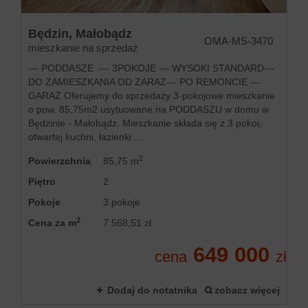
Będzin,
Małobądz
OMA-MS-3470
mieszkanie na sprzedaż
--- PODDASZE --- 3POKOJE --- WYSOKI STANDARD---
DO ZAMIESZKANIA OD ZARAZ--- PO REMONCIE ---
GARAŻ Oferujemy do sprzedaży 3-pokojowe mieszkanie
o pow. 85,75m2 usytuowane na PODDASZU w domu w
Będzinie - Małobądz. Mieszkanie składa się z 3 pokoi,
otwartej kuchni, łazienki ...
2
Powierzchnia
85,75 m
Piętro
2
Pokoje
3 pokoje
2
Cena za m
7 568,51 zł
649 000
cena
zł
Dodaj do notatnika
zobacz więcej