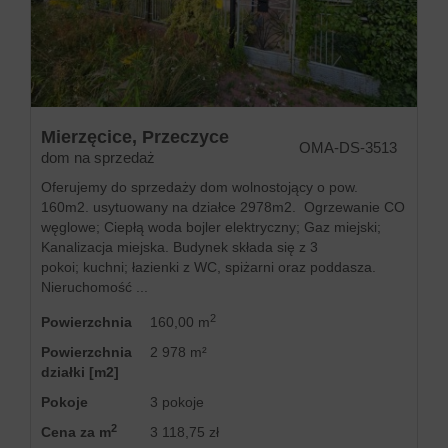
Zgłoś
ofertę
Mierzęcice,
Przeczyce
OMA-DS-3513
dom na sprzedaż
Kredyty
Oferujemy do sprzedaży dom wolnostojący o pow.
160m2. usytuowany na działce 2978m2. Ogrzewanie CO
węglowe; Ciepłą woda bojler elektryczny; Gaz miejski;
Kanalizacja miejska. Budynek składa się z 3
Zarządz
pokoi; kuchni; łazienki z WC, spiżarni oraz poddasza.
Nieruchomość ...
2
Kontakt
Powierzchnia
160,00 m
Powierzchnia
2 978 m²
działki [m2]
Pokoje
3 pokoje
2
Cena za m
3 118,75 zł