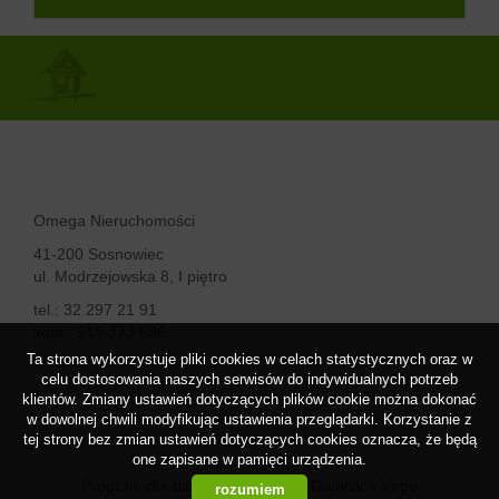
Omega Nieruchomości
41-200 Sosnowiec
ul. Modrzejowska 8, I piętro
tel.: 32 297 21 91
kom.: 519 373 636
Ta strona wykorzystuje pliki cookies w celach statystycznych oraz w
celu dostosowania naszych serwisów do indywidualnych potrzeb
klientów. Zmiany ustawień dotyczących plików cookie można dokonać
w dowolnej chwili modyfikując ustawienia przeglądarki. Korzystanie z
tej strony bez zmian ustawień dotyczących cookies oznacza, że będą
one zapisane w pamięci urządzenia.
Program dla biur nieruchomości
Galactica Virgo
rozumiem