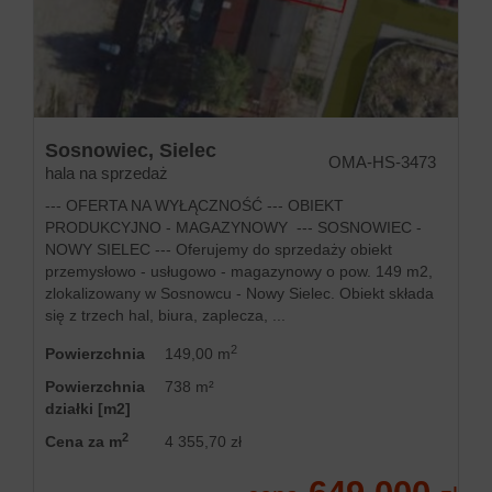
Zgłoś
ofertę
Sosnowiec,
Sielec
OMA-HS-3473
hala na sprzedaż
Kredyty
--- OFERTA NA WYŁĄCZNOŚĆ --- OBIEKT
PRODUKCYJNO - MAGAZYNOWY --- SOSNOWIEC -
NOWY SIELEC --- Oferujemy do sprzedaży obiekt
przemysłowo - usługowo - magazynowy o pow. 149 m2,
Zarządz
zlokalizowany w Sosnowcu - Nowy Sielec. Obiekt składa
się z trzech hal, biura, zaplecza, ...
2
Kontakt
Powierzchnia
149,00 m
Powierzchnia
738 m²
działki [m2]
2
Cena za m
4 355,70 zł