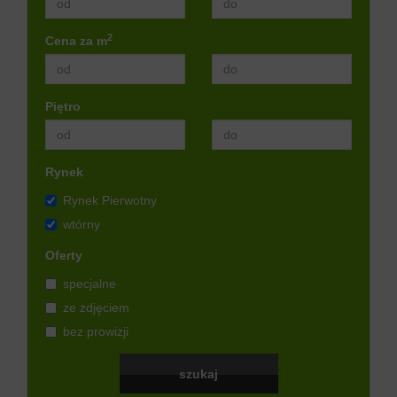
2
Cena za m
Piętro
Rynek
Rynek Pierwotny
wtórny
Oferty
specjalne
ze zdjęciem
bez prowizji