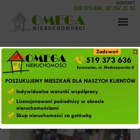
KONTAKT
519 373 636; 32 297 21 91
Strona
Hale na sprzedaż
(1 oferta)
główna
pokaż od najnowszych
O
firmie
Oferty